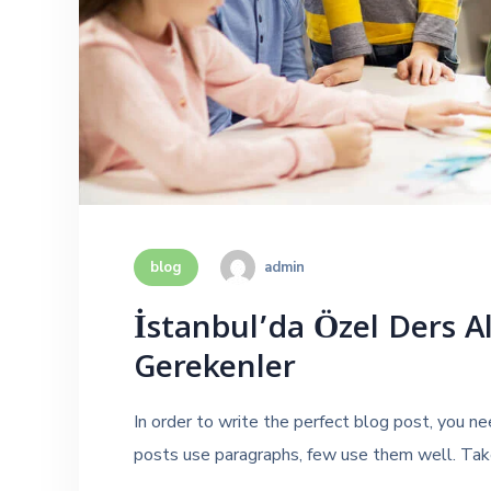
admin
blog
İstanbul’da Özel Ders A
Gerekenler
In order to write the perfect blog post, you n
posts use paragraphs, few use them well. Take