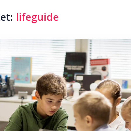
ket:
lifeguide